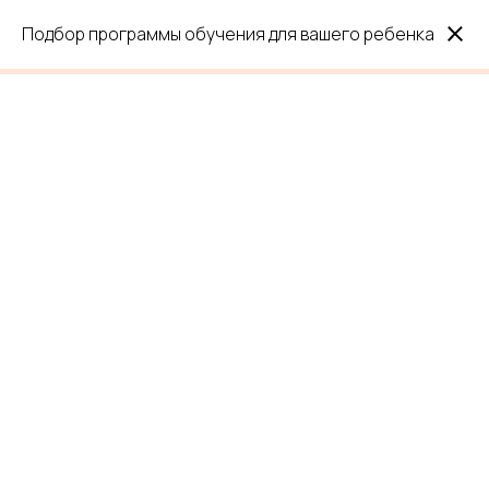
Подбор программы обучения для вашего ребенка
Понятные знания по
физике в формате
мини-курсов
От опытного преподавателя физики и
математики. Помогу начать изучать
физику или продолжить обучение и
заполнить пробелы
Подобрать мини-курс