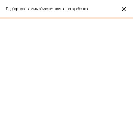
Подбор программы обучения для вашего ребенка
Понятные знания по
физике в формате
мини-курсов
От опытного преподавателя физики и
математики. Помогу начать изучать
физику или продолжить обучение и
заполнить пробелы
Подобрать мини-курс