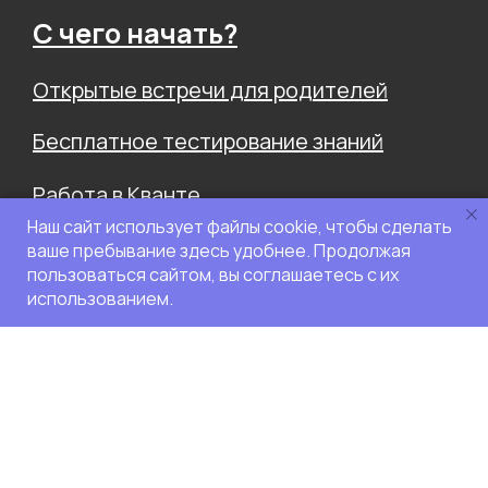
С чего начать?
Открытые встречи для родителей
Бесплатное тестирование знаний
Работа в Кванте
Наш сайт использует файлы cookie, чтобы сделать
ваше пребывание здесь удобнее. Продолжая
Чат с поддержкой
пользоваться сайтом, вы соглашаетесь с их
День открытых дверей 5 и 6 сентября
использованием.
Социальные
сети