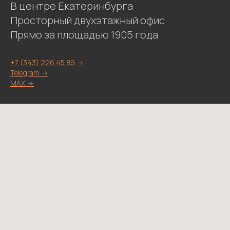
В центре Екатеринбурга
Просторный двухэтажный офис
Прямо за площадью 1905 года
+7 (343) 226 45 89 ->
Telegram ->
MAX ->